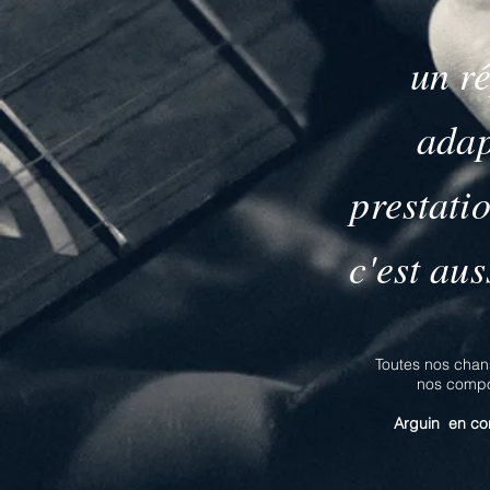
un ré
adap
prestati
c'est au
Toutes nos chan
nos compo
Arguin en conc