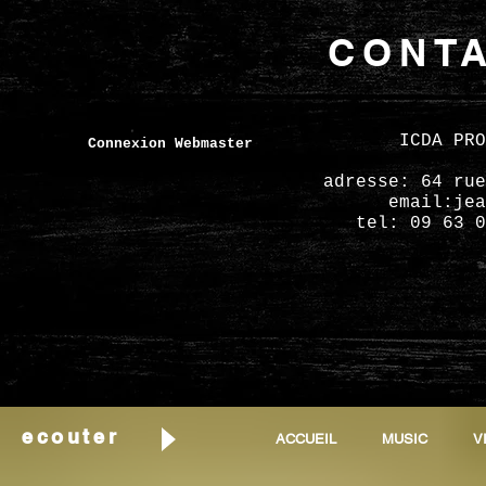
CONTA
ICDA PRODUCT
Connexion Webmaster
adresse: 64 ru
email:
jea
tel: 09 63 0
ecouter
ACCUEIL
MUSIC
V