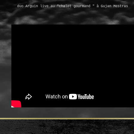
duo Arguin live au "chalet gourmand " à Gujan Mestras