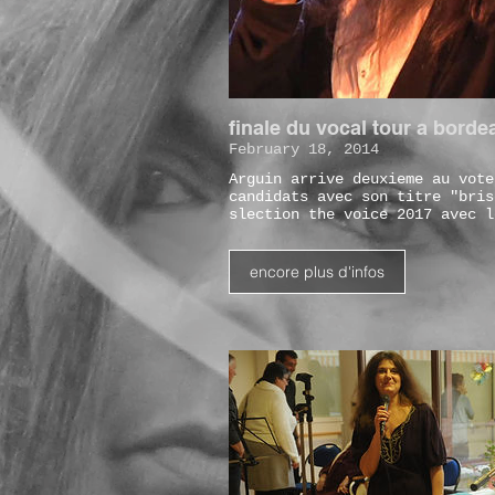
finale du vocal tour a borde
February 18, 2014
Arguin arrive deuxieme au vote
candidats avec son titre "bris
slection the voice 2017 avec l
encore plus d'infos