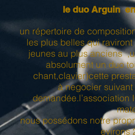
le duo Arguin en
un répertoire de compositio
les plus belles qui raviron
jeunes au plus anciens ,u
absolument un duo tou
chant,clavier)cette prest
à negocier suivant 
demandée.l’association I
mate
nous possédons notre propre
evirons